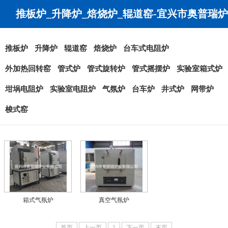
推板炉_升降炉_焙烧炉_辊道窑-宜兴市奥普瑞炉
业有限公司
推板炉
升降炉
辊道窑
焙烧炉
台车式电阻炉
外加热回转窑
管式炉
管式旋转炉
管式摇摆炉
实验室箱式炉
坩埚电阻炉
实验室电阻炉
气氛炉
台车炉
井式炉
网带炉
梭式窑
箱式气氛炉
真空气氛炉
首页
上一页
1
下一页
末页