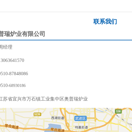
联系我们
普瑞炉业有限公司
周经理
13063641570
0510-87848086
0510-
68930186
江苏省宜兴市万石镇工业集中区奥普瑞炉业