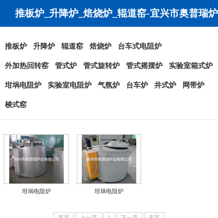
推板炉_升降炉_焙烧炉_辊道窑-宜兴市奥普瑞炉
业有限公司
推板炉
升降炉
辊道窑
焙烧炉
台车式电阻炉
外加热回转窑
管式炉
管式旋转炉
管式摇摆炉
实验室箱式炉
坩埚电阻炉
实验室电阻炉
气氛炉
台车炉
井式炉
网带炉
梭式窑
坩埚电阻炉
坩埚电阻炉
首页
上一页
1
下一页
末页