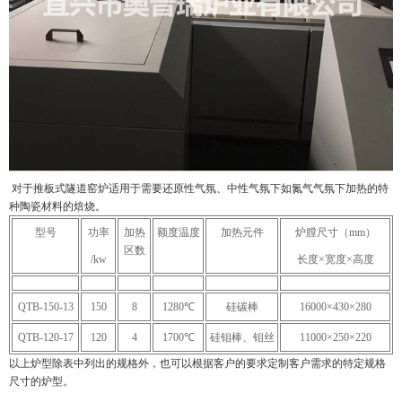
对于推板式隧道窑炉适用于需要还原性气氛、中性气氛下如氮气气氛下加热的特
种陶瓷材料的焙烧。
型号
功率
加热
额度温度
加热元件
炉膛尺寸（
mm
）
区数
/kw
长度
×宽度×高度
QTB-150-13
150
8
1280
℃
硅碳棒
16000
×430×280
QTB-120-17
120
4
1700
℃
硅钼棒、钼丝
11000
×250×220
以上炉型除表中列出的规格外，也可以根据客户的要求定制客户需求的特定规格
尺寸的炉型。