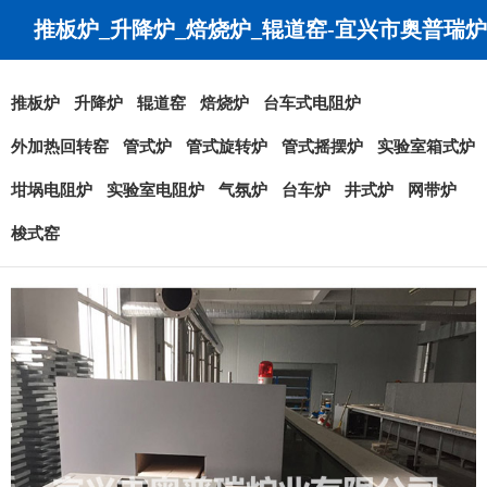
推板炉_升降炉_焙烧炉_辊道窑-宜兴市奥普瑞炉
业有限公司
推板炉
升降炉
辊道窑
焙烧炉
台车式电阻炉
外加热回转窑
管式炉
管式旋转炉
管式摇摆炉
实验室箱式炉
坩埚电阻炉
实验室电阻炉
气氛炉
台车炉
井式炉
网带炉
梭式窑