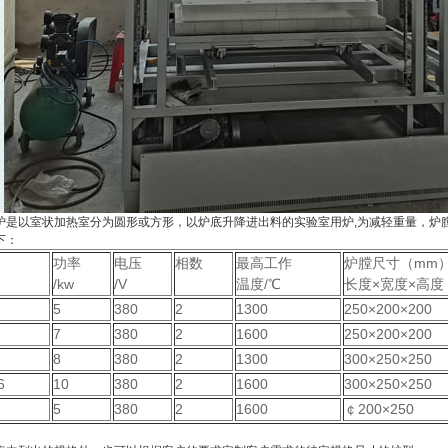
炉是以室状加热室分为圆形或方形，以炉底升降进出料的实验室用炉
,
为减轻重量，炉
下：
功率
电压
相数
最高工作
炉膛尺寸（
mm
/kw
/V
温度
/
℃
长度
×宽度×高度
5
380
2
1300
250
×200×200
7
380
2
1600
250
×200×200
8
380
2
1300
300
×250×250
6
10
380
2
1600
300
×250×250
5
380
2
1600
￠200×250