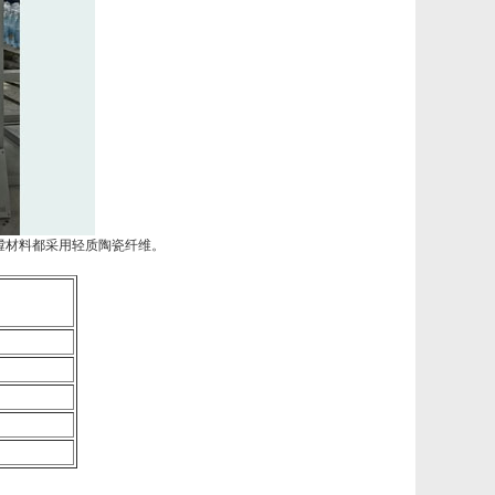
膛材料都采用轻质陶瓷纤维。
）