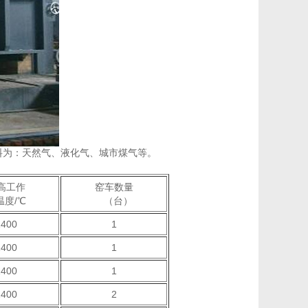
料为：天然气、液化气、城市煤气等。
高工作
窑车数量
度/℃
（台）
1400
1
1400
1
1400
1
1400
2