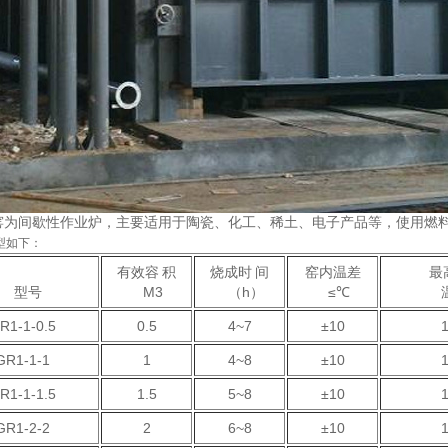
窑为间歇性作业炉，主要适用于陶瓷、化工、稀土、电子产品等，使用燃
选型如下：
有效容 积
烧成时 间
窑内温差
最
型号
M3
（h）
≤℃
温
R1-1-0.5
0.5
4~7
±10
GR1-1-1
1
4~8
±10
R1-1-1.5
1.5
5~8
±10
GR1-2-2
2
6~8
±10