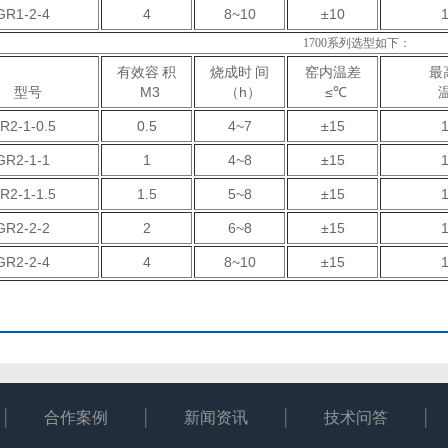
GR1-2-4
4
8~10
±10
1700系列选型如下：
有效容 积
烧成时 间
窑内温差
最
型号
M3
（h）
≤℃
温
R2-1-0.5
0.5
4~7
±15
GR2-1-1
1
4~8
±15
R2-1-1.5
1.5
5~8
±15
GR2-2-2
2
6~8
±15
GR2-2-4
4
8~10
±15
合作案例
新闻资讯
技术问答